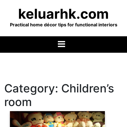
Skip
keluarhk.com
to
content
Practical home décor tips for functional interiors
Category:
Children’s
room