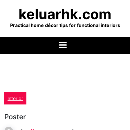
Skip
keluarhk.com
to
content
Practical home décor tips for functional interiors
Interior
Poster